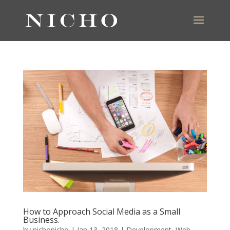
How to Approach Social Media as a Small
Business.
by
nichonicho
|
Jan 13, 2018
|
Development
,
Web