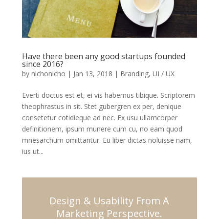
Have there been any good startups founded
since 2016?
by
nichonicho
|
Jan 13, 2018
|
Branding
,
UI / UX
Everti doctus est et, ei vis habemus tibique. Scriptorem
theophrastus in sit. Stet gubergren ex per, denique
consetetur cotidieque ad nec. Ex usu ullamcorper
definitionem, ipsum munere cum cu, no eam quod
mnesarchum omittantur. Eu liber dictas noluisse nam,
ius ut...
Design & Usability From A
Marketing Perspective.